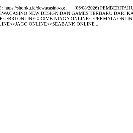
 : https://shortku.id/dewacasino-gg ..
(06/08/2026)
PEMBERITAHU
EWACASINO NEW DESIGN DAN GAMES TERBARU DARI KAMI
NE<>BRI ONLINE<>CIMB NIAGA ONLINE<>PERMATA ONL
NLINE<>JAGO ONLINE<>SEABANK ONLINE ..