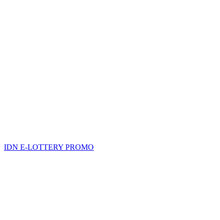
IDN E-LOTTERY
PROMO