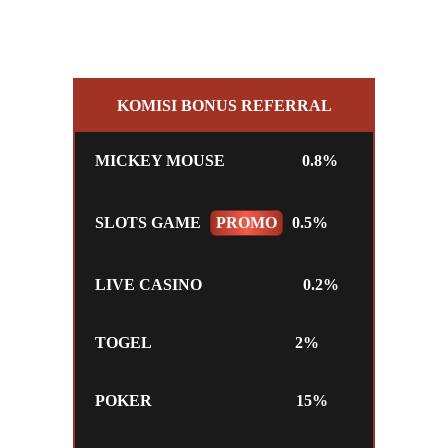
Referral system dari Dewacasino tidak dipungut biaya apapun.
Hanya dengan modal online saja, setelah itu Anda tinggal mengecek keuntungan
Anda yang dapat dilihat secara online kapan pun dan dimanapun.
REGISTER sekarang juga & REFERENSIKAN Link REFERRAL Anda.
KOMISI BONUS REFERRAL
MICKEY MOUSE
0.8%
SLOTS GAME
PROMO
0.5%
LIVE CASINO
0.2%
TOGEL
2%
POKER
15%