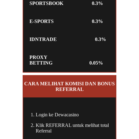
SPORTSBOOK
0.3%
E-SPORTS
0.3%
IDNTRADE
0.3%
PROXY
BETTING
0.05%
CARA MELIHAT KOMISI DAN BONUS
REFERRAL
Login ke Dewacasino
Klik REFERRAL untuk melihat total
Referral