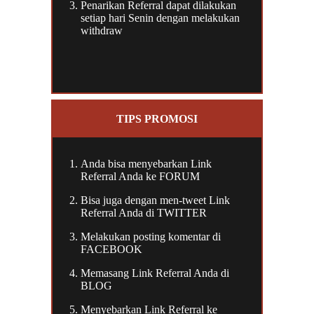
Penarikan Referral dapat dilakukan
setiap hari Senin dengan melakukan
withdraw
TIPS PROMOSI
Anda bisa menyebarkan Link
Referral Anda ke FORUM
Bisa juga dengan men-tweet Link
Referral Anda di TWITTER
Melakukan posting komentar di
FACEBOOK
Memasang Link Referral Anda di
BLOG
Menyebarkan Link Referral ke