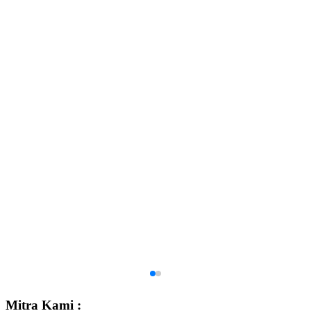
Mitra Kami :