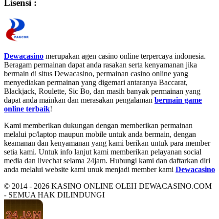
Lisensi :
Dewacasino
merupakan agen casino online terpercaya indonesia.
Beragam permainan dapat anda rasakan serta kenyamanan jika
bermain di situs Dewacasino, permainan casino online yang
menyediakan permainan yang digemari antaranya Baccarat,
Blackjack, Roulette, Sic Bo, dan masih banyak permainan yang
dapat anda mainkan dan merasakan pengalaman
bermain game
online terbaik
!
Kami memberikan dukungan dengan memberikan permainan
melalui pc/laptop maupun mobile untuk anda bermain, dengan
keamanan dan kenyamanan yang kami berikan untuk para member
setia kami. Untuk info lanjut kami memberikan pelayanan social
media dan livechat selama 24jam. Hubungi kami dan daftarkan diri
anda melalui website kami unuk menjadi member kami
Dewacasino
© 2014 - 2026 KASINO ONLINE OLEH DEWACASINO.COM
- SEMUA HAK DILINDUNGI