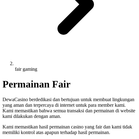
fair gaming
Permainan Fair
DewaCasino berdedikasi dan bertujuan untuk membuat lingkungan
yang aman dan terpercaya di internet untuk para member kami.
Kami memastikan bahwa semua transaksi dan permainan di website
kami dilakukan dengan aman.
Kami memastikan hasil permainan casino yang fair dan kami tidak
memiliki kontrol atas apapun terhadap hasil permainan.