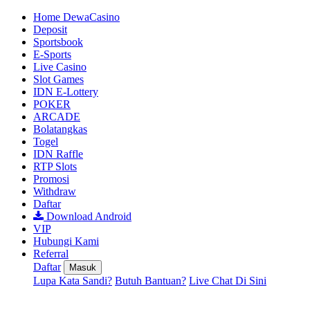
Home DewaCasino
Deposit
Sportsbook
E-Sports
Live Casino
Slot Games
IDN E-Lottery
POKER
ARCADE
Bolatangkas
Togel
IDN Raffle
RTP Slots
Promosi
Withdraw
Daftar
Download Android
VIP
Hubungi Kami
Referral
Daftar
Masuk
Lupa Kata Sandi?
Butuh Bantuan?
Live Chat Di Sini