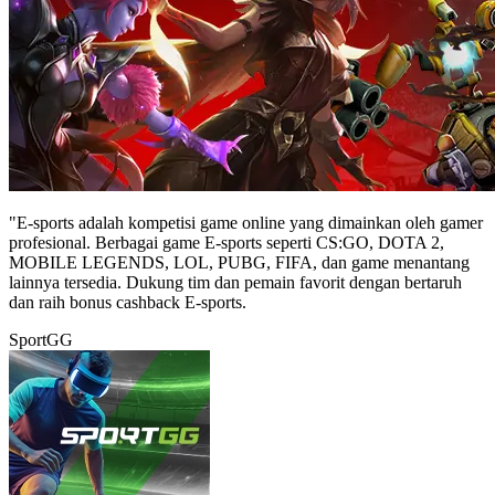
"E-sports adalah kompetisi game online yang dimainkan oleh gamer
profesional. Berbagai game E-sports seperti CS:GO, DOTA 2,
MOBILE LEGENDS, LOL, PUBG, FIFA, dan game menantang
lainnya tersedia. Dukung tim dan pemain favorit dengan bertaruh
dan raih bonus cashback E-sports.
SportGG