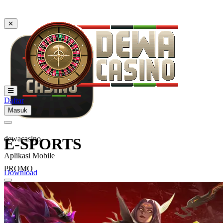
✕
Daftar
Masuk
dewacasino
E-SPORTS
Aplikasi Mobile
PROMO
Download