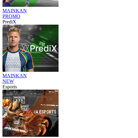
MAINKAN
PROMO
PrediX
MAINKAN
NEW
Esports